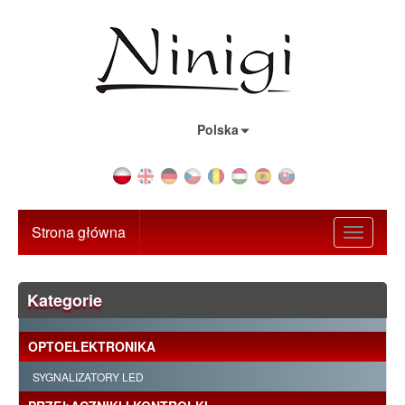
Kraj:
Polska
Strona główna
Toggle
navigati
Kategorie
OPTOELEKTRONIKA
SYGNALIZATORY LED