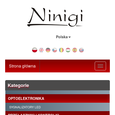
Kraj:
Polska
Strona główna
Toggle
navigati
Kategorie
OPTOELEKTRONIKA
SYGNALIZATORY LED