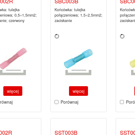
002R
SBC003B
SBC0
ka: tulejka
Końcówka: tulejka
Końcówka
zeniowa; 0,5÷1,5mm2;
połączeniowa; 1,5÷2,5mm2;
połącze
anie; czerwony
zaciskanie
zaciskan
więcej
więcej
równaj
Porównaj
Poró
002R
SST003B
SST0