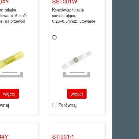
04Y
SST001W
: tulejka
Końcówka: tulejka
niowa; 4÷6mm2;
samolutująca;
ie; na przewód
0,25÷0,5mm2; lutowanie
więcej
więcej
wnaj
Porównaj
04Y
ST-001/1