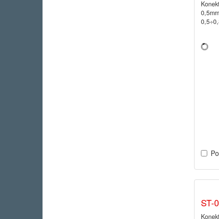
Konekt
0,5mm;
0,5÷0
Po
ST-
Konekt