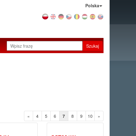
Kraj:
Polska
Szukaj
«
4
5
6
7
8
9
10
»