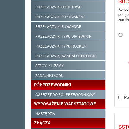
SBC
PRZEŁĄCZNIKI OBROTOWE
Końców
połąc
PRZEŁĄCZNIKI PRZYCISKANE
zacisk
PRZEŁĄCZNIKI SUWAKOWE
PRZEŁĄCZNIKI TYPU DIP-SWITCH
PRZEŁĄCZNIKI TYPU ROCKER
PRZEŁĄCZNIKI WANDALOODPORNE
STACYJKI I ZAMKI
ZADAJNIKI KODU
PÓŁPRZEWODNIKI
OSPRZĘT DO PÓŁPRZEWODNIKÓW
Po
WYPOSAŻENIE WARSZTATOWE
NARZĘDZIA
ZŁĄCZA
SST