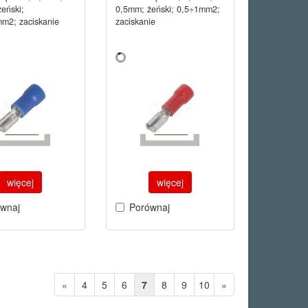
eński;
0,5mm; żeński; 0,5÷1mm2;
m2; zaciskanie
zaciskanie
więcej
więcej
wnaj
Porównaj
«
4
5
6
7
8
9
10
»