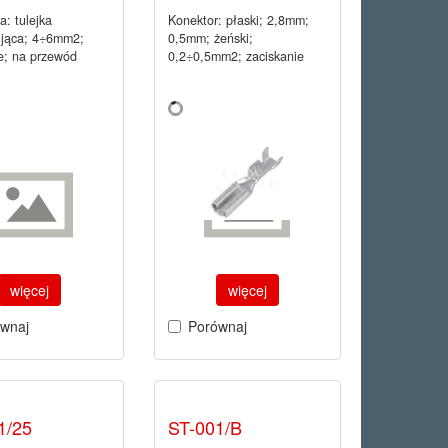
: tulejka
Konektor: płaski; 2,8mm;
ująca; 4÷6mm2;
0,5mm; żeński;
e; na przewód
0,2÷0,5mm2; zaciskanie
więcej
więcej
wnaj
Porównaj
1/25
ST-001/B