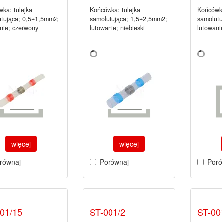
ka: tulejka
Końcówka: tulejka
Końcówka
utująca; 0,5÷1,5mm2;
samolutująca; 1,5÷2,5mm2;
samolut
nie; czerwony
lutowanie; niebieski
lutowani
więcej
więcej
równaj
Porównaj
Poró
01/15
ST-001/2
ST-00