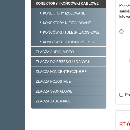
KONEKTORY I KOŃCÓWKI KABLOWE
Końców
samol
KONEKTORY IZOLOWANE
lutowa
KONEKTORY NIEIZOLOWANE
KOŃCÓWKI I TULEJKI ZACISKOWE
KOŃCÓWKI LUTOWNICZE PCB
ZŁĄCZA AUDIO, VIDEO
ZŁĄCZA DO PRZESYŁU DANYCH
ZŁĄCZA KONCENTRYCZNE RF
ZŁĄCZA POZOSTAŁE
ZŁĄCZA SYGNAŁOWE
Po
ZŁĄCZA ZASILAJĄCE
ST-0