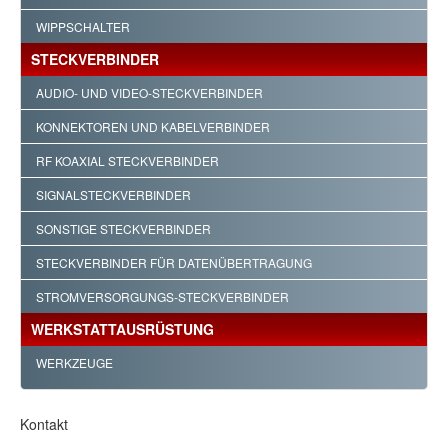
WIPPSCHALTER
STECKVERBINDER
AUDIO- UND VIDEO-STECKVERBINDER
KONNEKTOREN UND KABELVERBINDER
RF KOAXIAL STECKVERBINDER
SIGNALSTECKVERBINDER
SONSTIGE STECKVERBINDER
STECKVERBINDER FÜR DATENÜBERTRAGUNG
STROMVERSORGUNGS-STECKVERBINDER
WERKSTATTAUSRÜSTUNG
WERKZEUGE
Kontakt