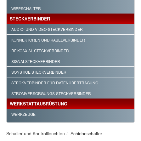
WIPPSCHALTER
STECKVERBINDER
AUDIO- UND VIDEO-STECKVERBINDER
KONNEKTOREN UND KABELVERBINDER
RF KOAXIAL STECKVERBINDER
SIGNALSTECKVERBINDER
SONSTIGE STECKVERBINDER
STECKVERBINDER FÜR DATENÜBERTRAGUNG
STROMVERSORGUNGS-STECKVERBINDER
WERKSTATTAUSRÜSTUNG
WERKZEUGE
Schalter und Kontrollleuchten
Schiebeschalter