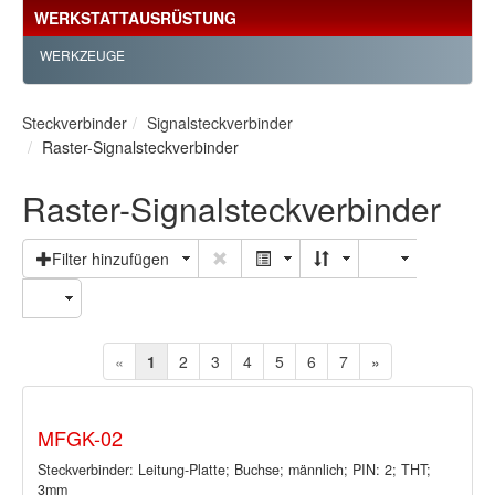
WERKSTATTAUSRÜSTUNG
WERKZEUGE
Steckverbinder
Signalsteckverbinder
Raster-Signalsteckverbinder
Raster-Signalsteckverbinder
Filter hinzufügen
«
1
2
3
4
5
6
7
»
MFGK-02
Steckverbinder: Leitung-Platte; Buchse; männlich; PIN: 2; THT;
3mm