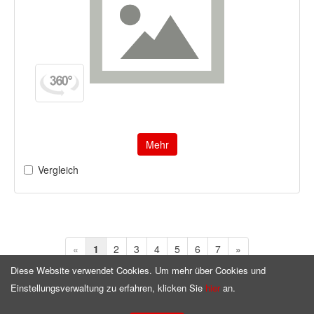
Mehr
Vergleich
«
1
2
3
4
5
6
7
»
Diese Website verwendet Cookies. Um mehr über Cookies und
Einstellungsverwaltung zu erfahren, klicken Sie
hier
an.
Homepage
Copyright © by
ninigi