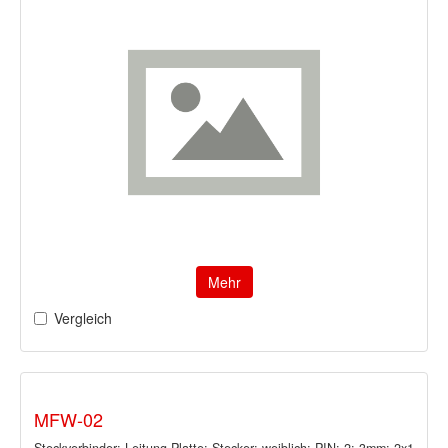
Mehr
Vergleich
MFW-02
Steckverbinder: Leitung-Platte; Stecker; weiblich; PIN: 2; 3mm; 2x1